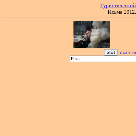
Туристический
Исьма 2012
[1]
[2]
[3]
[4]